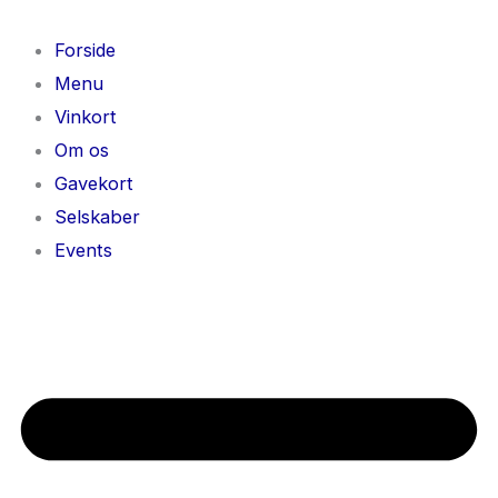
Gå
til
Forside
indholdet
Menu
Vinkort
Om os
Gavekort
Selskaber
Events