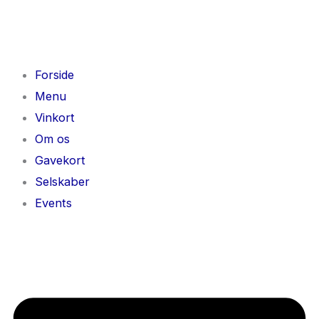
Gå
til
indholdet
Forside
Menu
Vinkort
Om os
Gavekort
Selskaber
Events